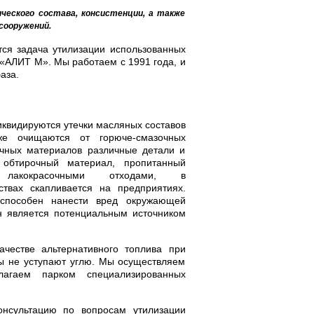
ческого состава, консистенции, а также
сооружений.
ся задача утилизации использованных
«АЛИТ М». Мы работаем с 1991 года, и
аза.
квидируются утечки масляных составов
же очищаются от горюче-смазочных
очных материалов различные детали и
 обтирочный материал, пропитанный
, лакокрасочными отходами, в
ствах скапливается на предприятиях.
 способен нанести вред окружающей
он является потенциальным источником
честве альтернативного топлива при
ды не уступают углю. Мы осуществляем
лагаем парком специализированных
онсультацию по вопросам утилизации