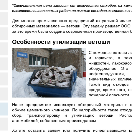
*Окончательная цена зависит от количества отходов, их хими
сложности выполняемых работ по выемке отходов из очистных 
Для многих промышленных предприятий актуальной являет
обтирочных материалов — ветоши. Эту задачу решает ООО 
за это время была создана современная производственная б
Особенности утилизации ветоши
С помощью ветоши ли
и горючего, а так
жидкостей, лакокрас
оборудование. Этот
нефтепродуктами
значительных количе
Такой вид отходов
среде, кроме того, 
пожарной опасности.
Наше предприятие использует обтирочный материал в ка
обжиге цементного клинкера. По калорийности такие отхо
сбор, транспортировку и утилизацию ветоши. Распо
автомобилей, собственным производством.
Хотите оставить заявку или получить исчерпывающую к