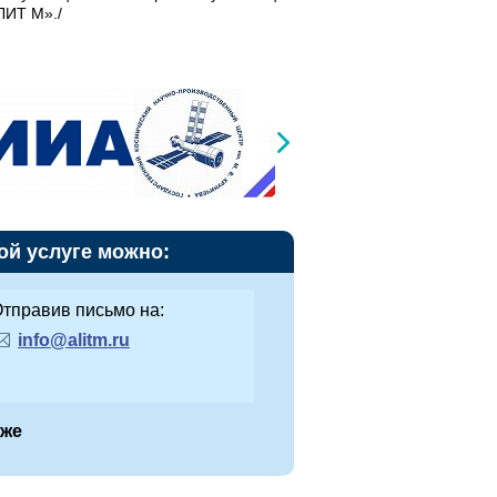
ЛИТ М»./
ой услуге можно:
тправив письмо на:
info@alitm.ru
иже