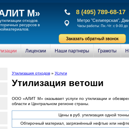
АЛИТ М»
8 (495) 789-68-17
Метро "Селигерская", Дм
утилизации отходов.
торичныx ресурсов в
Часы работы: Пн.-Чт: с 9-00 до 
ройматериалов.
Заказать обратный звонок
илизации
Лицензии
Наши партнеры
Грамоты
Н
Утилизация отходов
»
Услуги
Утилизация ветоши
ООО «АЛИТ М» оказывает услуги по утилизации и обезвре
области и Центральном регионе страны.
Цены в руб. утилизация одной тонны,
Обтирочный материал, загрязнённый нефтью или нефте