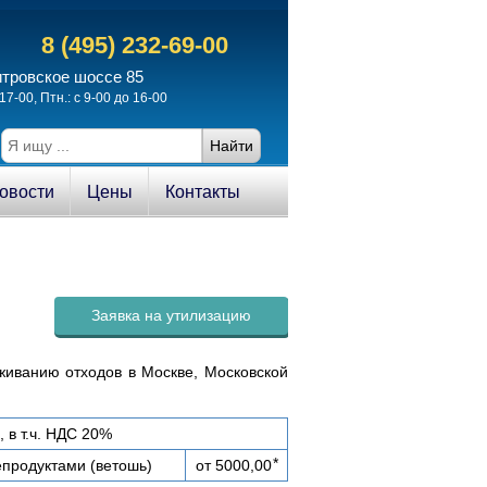
8 (495) 232-69-00
итровское шоссе 85
17-00, Птн.: с 9-00 до 16-00
овости
Цены
Контакты
Заявка на утилизацию
живанию отходов в Москве, Московской
 в т.ч. НДС 20%
*
продуктами (ветошь)
от 5000,00