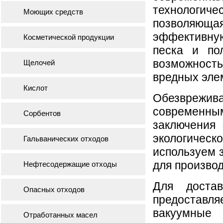
технолог
Моющих средств
позволяю
эффектив
Косметической продукции
песка и по
возможност
Щелочей
вредных эле
Кислот
Обезврежи
современны
Сорбентов
заключения
экологическ
Гальванических отходов
используем з
для произво
Нефтесодержащие отходы
Для доста
Опасных отходов
предоставл
вакуумные
Отработанных масел