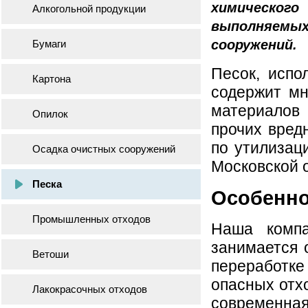
химическог
Алкогольной продукции
выполняем
сооружений.
Бумаги
Песок, испо
Картона
содержит мн
материалов
Опилок
прочих вред
по утилизац
Осадка очистных сооружений
Московской 
Песка
Особенно
Промышленных отходов
Наша компа
занимается 
Ветоши
переработк
опасных отхо
Лакокрасочных отходов
современная