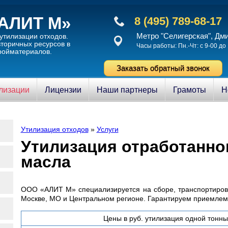
АЛИТ М»
8 (495) 789-68-17
Метро "Селигерская", Дм
утилизации отходов.
торичныx ресурсов в
Часы работы: Пн.-Чт: с 9-00 до 
ройматериалов.
Заказать обратный звонок
илизации
Лицензии
Наши партнеры
Грамоты
Н
Утилизация отходов
»
Услуги
Утилизация отработанно
масла
ООО «АЛИТ М» специализируется на сборе, транспортиров
Москве, МО и Центральном регионе. Гарантируем приемлемы
Цены в руб. утилизация одной тонны,