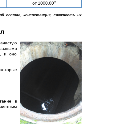
*
от 1000,00
ий состав, консистенция, сложность их
ел
ачастую
разными
, и оно
которые
гание в
истным