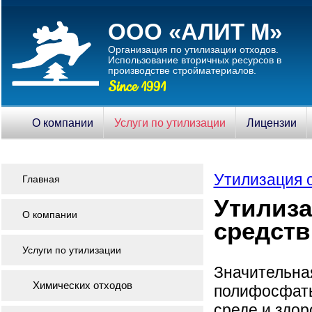
ООО «АЛИТ М»
Организация по утилизации отходов.
Использование вторичныx ресурсов в
производстве стройматериалов.
Since 1991
О компании
Услуги по утилизации
Лицензии
Утилизация 
Главная
Утилиз
О компании
средств
Услуги по утилизации
Значительн
Химических отходов
полифосфат
среде и здор