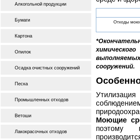
Алкогольной продукции
Бумаги
Отходы моющ
Картона
*Окончатель
химическог
Опилок
выполняем
сооружений.
Осадка очистных сооружений
Особенно
Песка
Утилизация
Промышленных отходов
соблюдением
природоох
Ветоши
Моющие ср
поэтому п
Лакокрасочных отходов
производит