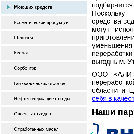
подбираетс
Моющих средств
Поскольку
средства со
Косметической продукции
могут испо
приготовлен
Щелочей
уменьшения 
переработк
Кислот
выгодным. Ут
Сорбентов
ООО «АЛИТ 
переработк
Гальванических отходов
области и 
себя в качес
Нефтесодержащие отходы
Наши па
Опасных отходов
Отработанных масел