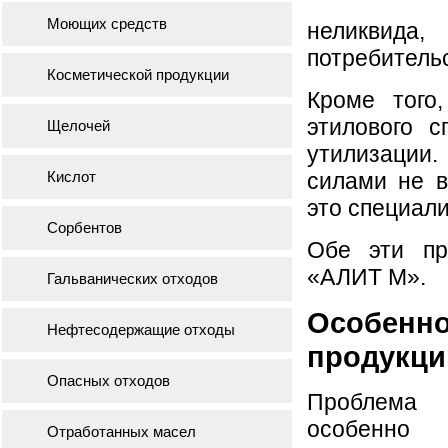
Моющих средств
неликвида
потребительс
Косметической продукции
Кроме того
этилового с
Щелочей
утилизации
Кислот
силами не в
это специал
Сорбентов
Обе эти п
«АЛИТ М».
Гальванических отходов
Особенн
Нефтесодержащие отходы
продукци
Опасных отходов
Проблема 
особенно 
Отработанных масел