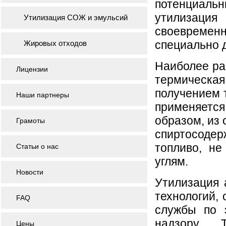
потенциаль
утилизация 
Утилизация СОЖ и эмульсий
своевреме
специально д
Жировых отходов
Наиболее ра
Лицензии
термическа
получением 
Наши партнеры
применяетс
образом, из 
Грамоты
спиртосодер
топливо, н
Статьи о нас
углям.
Новости
Утилизация 
технологий,
FAQ
службы по э
надзору. 
Цены