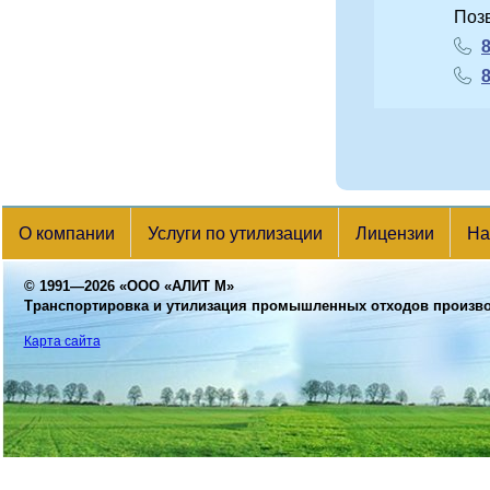
Поз
8
8
О компании
Услуги по утилизации
Лицензии
На
© 1991—2026
«ООО «АЛИТ М»
Транспортировка и утилизация промышленных отходов произв
Карта сайта