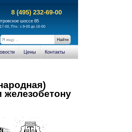
8 (495) 232-69-00
итровское шоссе 85
17-00, Птн.: с 9-00 до 16-00
овости
Цены
Контакты
народная)
и железобетону