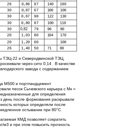
26
0,86
87
140
190
30
0,87
67
100
106
30
0,67
98
122
130
30
0,80
87
100
110
0,82
30
79
96
90
20
1,03
80
104
170
20
1,20
60
100
26
1,40
50
71
80
ы ТЭЦ-22 и Северодвинской ТЭЦ,
осеивали через сито 0,14 . В качестве
авлодарского завода с содержанием
да М500 и портландцемент
овали песок Сычевского карьера с Мк =
предназначенные для определения
ез день после формования раскрывали
чность которых определяли после
 медленное остывание при 80°С.
лагаемая КМД позволяет сократить
г/м
3
и при этом повысить прочность