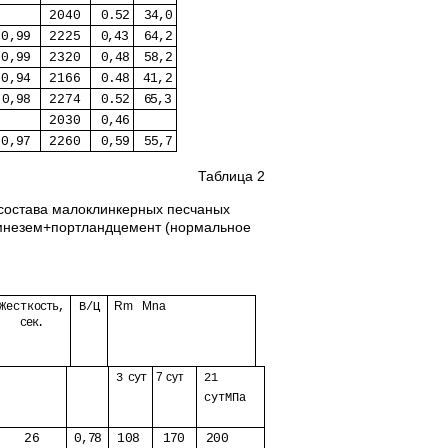
2040
0.52
34,0
0,99
2225
0,43
64,2
0,99
2320
0,48
58,2
0,94
2166
0.48
41,2
0,98
2274
0.52
65,3
2030
0,46
0,97
2260
0,59
55,7
Таблица 2
состава малоклинкерных песчаных
емнезем+портландцемент (нормальное
R
m
M
na
Жест
кость,
В/Ц
сек.
7 сут
3 сут
21
сутМПа
26
0,78
108
170
200