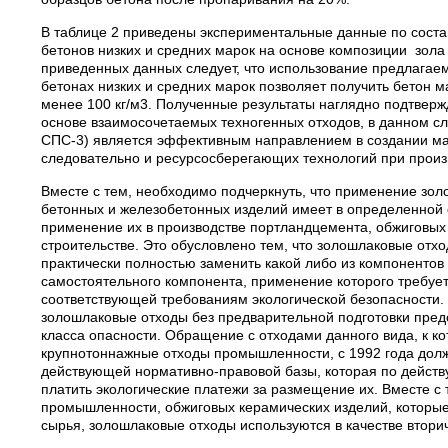
В таблице 2 приведены экспериментальные данные по соста
бетонов низких и средних марок на основе композиции зол
приведенных данных следует, что использование предлагае
бетонах низких и средних марок позволяет получить бетон 
менее 100 кг/м
3
. Полученные результаты наглядно подтверж
основе взаимосочетаемых техногенных отходов, в данном с
СПС-3) является эффективным направлением в создании ма
следовательно и ресурсосберегающих технологий при произ
Вместе с тем, необходимо подчеркнуть, что применение зол
бетонных и железобетонных изделий имеет в определенной 
применение их в производстве портландцемента, обжиговых
строительстве. Это обусловлено тем, что золошлаковые отхо
практически полностью заменить какой либо из компонентов 
самостоятельного компонента, применение которого требует
соответствующей требованиям экологической безопасности. В
золошлаковые отходы без предварительной подготовки предс
класса опасности. Обращение с отходами данного вида, к к
крупнотоннажные отходы промышленности, с 1992 года долж
действующей нормативно-правовой базы, которая по действ
платить экологические платежи за размещение их. Вместе с
промышленности, обжиговых керамических изделий, которы
сырья, золошлаковые отходы используются в качестве втори