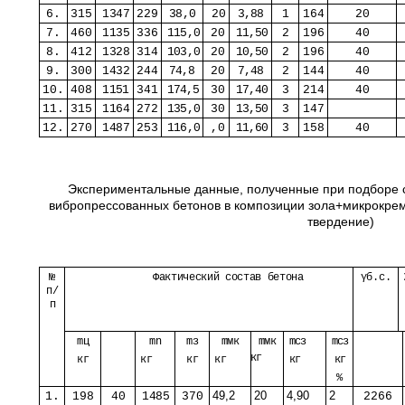
6.
315
1347
229
38,0
20
3,88
1
164
20
7.
460
1135
336
115,0
20
11,50
2
196
40
8.
412
1328
314
103,0
20
10,50
2
196
40
9.
300
1432
244
74,8
20
7,48
2
144
40
10.
408
1151
341
174,5
30
17,40
3
214
40
11.
315
1164
272
135,0
30
13,50
3
147
12.
270
1487
253
116,0
,0
11,60
3
158
40
Экспериментальные данные, полученные при подборе 
вибропрессованных бетонов в композиции зола+микрокр
твердение)
№
Фактический состав бетона
γб.с.
п/
п
m
ц
m
n
m
з
m
мк
m
мк
m
сз
m
сз
кг
кг
кг
кг
кг
кг
кг
%
49,2
20
4,90
2
1.
198
40
1485
370
2266