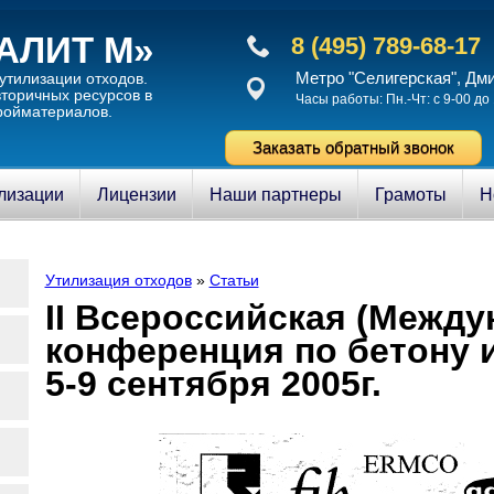
АЛИТ М»
8 (495) 789-68-17
Метро "Селигерская", Дм
утилизации отходов.
торичныx ресурсов в
Часы работы: Пн.-Чт: с 9-00 до 
ройматериалов.
Заказать обратный звонок
илизации
Лицензии
Наши партнеры
Грамоты
Н
Утилизация отходов
»
Статьи
II Всеросcийская (Между
конференция по бетону 
5-9 сентября 2005г.