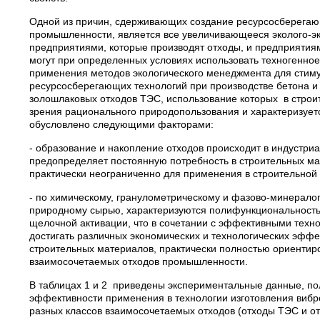
Одной из причин, сдерживающих создание ресурсосберегающ
промышленности, является все увеличивающееся эколого-э
предприятиями, которые производят отходы, и предприятиям
могут при определенных условиях использовать техногенно
применения методов экологического менеджмента для стим
ресурсосберегающих технологий при производстве бетона и
золошлаковых отходов ТЭС, использование которых в строит
зрения рационального природопользования и характеризует
обусловлено следующими факторами:
- образование и накопление отходов происходит в индустриа
предопределяет постоянную потребность в строительных ма
практически неограниченно для применения в строительной 
- по химическому, гранулометрическому и фазово-минерало
природному сырью, характеризуются полифункциональностью
щелочной активации, что в сочетании с эффективными техн
достигать различных экономических и технологических эффек
строительных материалов, практически полностью ориентир
взаимосочетаемых отходов промышленности.
В таблицах 1 и 2 приведены экспериментальные данные, п
эффективности применения в технологии изготовления виб
разных классов взаимосочетаемых отходов (отходы ТЭС и от