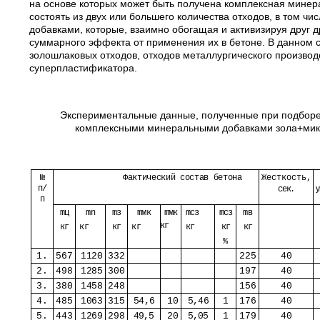
на основе которых может быть получена комплексная минер
состоять из двух или большего количества отходов, в том ч
добавками, которые, взаимно обогащая и активизируя друг 
суммарного эффекта от применения их в бетоне. В данном 
золошлаковых отходов, отходов металлургического производ
суперпластификатора.
Экспериментальные данные, полученные при подборе 
комплексными минеральными добавками зола+ми
№
Фактический состав бетона
Жесткость
,
п/
сек.
п
m
ц
m
n
m
з
m
мк
m
мк
m
сз
m
сз
m
в
кг
кг
кг
кг
кг
кг
кг
кг
%
1.
567
1120
332
225
40
2.
498
1285
300
197
40
3.
380
1458
248
156
40
4.
485
1063
315
54,6
10
5,46
1
176
40
5.
443
1269
298
49,5
20
5,
05
1
179
40