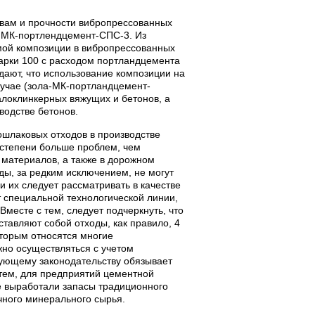
вам и прочности вибропрессованных
а МК-портлендцемент-СПС-3. Из
мой композиции в вибропрессованных
марки 100 с расходом портландцемента
дают, что использование композиции на
лучае (зола-МК-портландцемент-
локлинкерных вяжущих и бетонов, а
водстве бетонов.
ошлаковых отходов в производстве
степени больше проблем, чем
 материалов, а также в дорожном
ды, за редким исключением, не могут
и их следует рассматривать в качестве
 специальной технологической линии,
месте с тем, следует подчеркнуть, что
тавляют собой отходы, как правило, 4
оторым относятся многие
но осуществляться с учетом
ующему законодательству обязывает
 тем, для предприятий цементной
е выработали запасы традиционного
чного минерального сырья.