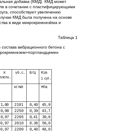
альная добавка (КМД). КМД может
исле в сочетании с пластифицирующими
друга, способствуют увеличению
случае КМД была получена на основе
ства в виде микрокремнезёма и
Таблица 1
состава вибрационного бетона с
крокремнезем+портландцемен
К
γб.с.
В/Ц
Rim
уплотн
.
1 сут.
кг/м
3
МПа
1,00
2191
0,40
45,9
0,98
2250
0,39
43,7
0,97
2205
0,41
30,6
0,97
2010
0.36
56,0
0,97
2200
0,40
48,0