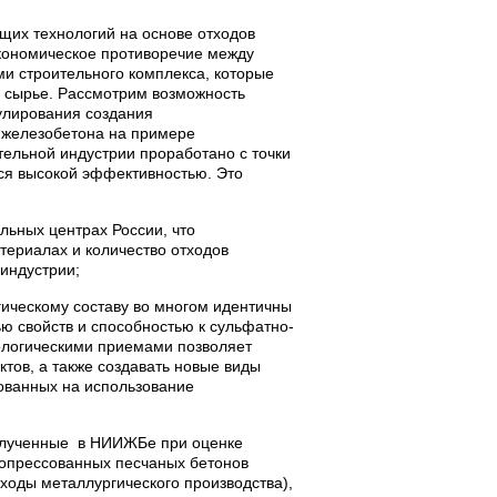
их технологий на основе отходов
кономическое противоречие между
и строительного комплекса, которые
е сырье. Рассмотрим возможность
улирования создания
 железобетона на примере
ельной индустрии проработано с точки
ся высокой эффективностью. Это
льных центрах России, что
териалах и количество отходов
индустрии;
гическому составу во многом идентичны
 свойств и способностью к сульфатно-
ологическими приемами позволяет
тов, а также создавать новые виды
ованных на использование
олученные в НИИЖБе при оценке
ропрессованных песчаных бетонов
ходы металлургического производства),