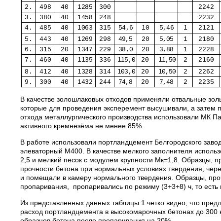
2.
498
40
1285
300
2242
3.
380
40
1458
248
2232
4.
485
40
1063
315
54,6
10
5,46
1
2121
5.
443
40
1269
298
49,5
20
5,
05
1
2180
6.
315
20
1347
229
38,0
20
3,88
1
2228
7.
460
40
1135
336
115,0
20
11,50
2
2160
8.
412
40
1328
314
103,0
20
10,50
2
2262
9.
300
40
1432
244
74,8
20
7,48
2
2235
В качестве золошлаковых отходов применяли отвальные зол
которые для проведения эксперемент высушивали, а затем пр
отхода металлургического производства использовали МК П
активного кремнезёма не менее 85%.
В работе использовали портландцемент Белгородского заво
элеваторный М400. В качестве мелкого заполнителя использ
2,5 и мелкий песок с модулем крупности Мк=1,8. Образцы, 
прочности бетона при нормальных условиях твердения, чер
и помещали в камеру нормального твердения. Образцы, про
пропаривания, пропаривались по режиму (3+3+8) ч, то есть
Из представленных данных таблицы 1 четко видно, что пред
расход портландцемента в высокомарочных бетонах до 300 к
образцов бетона после пропаривания на 20%.