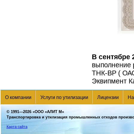
В сентябре 
выполнение 
ТНК-ВР ( ОА
Эквипмент К
О компании
Услуги по утилизации
Лицензии
На
© 1991—2026
«ООО «АЛИТ М»
Транспортировка и утилизация промышленных отходов произв
Карта сайта